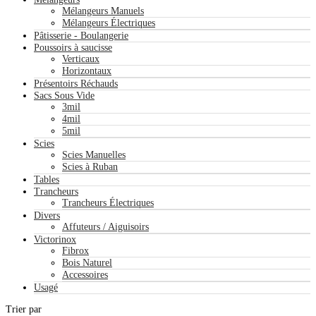
Mélangeurs Manuels
Mélangeurs Électriques
Pâtisserie - Boulangerie
Poussoirs à saucisse
Verticaux
Horizontaux
Présentoirs Réchauds
Sacs Sous Vide
3mil
4mil
5mil
Scies
Scies Manuelles
Scies à Ruban
Tables
Trancheurs
Trancheurs Électriques
Divers
Affuteurs / Aiguisoirs
Victorinox
Fibrox
Bois Naturel
Accessoires
Usagé
Trier par