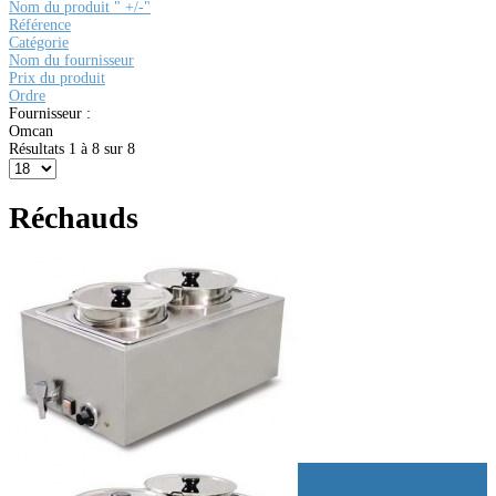
Nom du produit " +/-"
Référence
Catégorie
Nom du fournisseur
Prix du produit
Ordre
Fournisseur :
Omcan
Résultats 1 à 8 sur 8
Réchauds