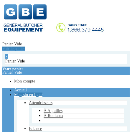
Accueil
Magasin en ligne
Attendrisseurs
À Aiguilles
À Rouleaux
Balance
Panier Vide
Étiqueteuse
Voir le panier
Balance
×
Emballeuses manuelles
Panier Vide
Emballeuses Sous Vide
De Table
Votre panier
Panier Vide
De Plancher
À Double Chambre
Mon compte
Équipements de cuisson
Accueil
Cuisinières - Poèles
Magasin en ligne
Réchauds
Plaques de Cuisson
Attendrisseurs
Friteuse Électrique
Fours à Convoyeur
À Aiguilles
Bain-Marie
À Rouleaux
Hachoirs
Balance
De Table