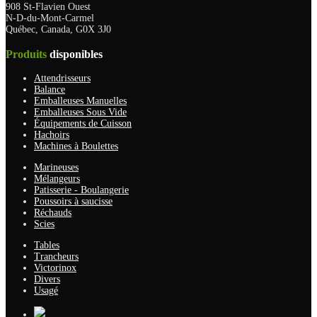
908 St-Flavien Ouest
N-D-du-Mont-Carmel
Québec, Canada, G0X 3J0
Produits
disponibles
Attendrisseurs
Balance
Emballeuses Manuelles
Emballeuses Sous Vide
Équipements de Cuisson
Hachoirs
Machines à Boulettes
Marineuses
Mélangeurs
Patisserie - Boulangerie
Poussoirs à saucisse
Réchauds
Scies
Tables
Trancheurs
Victorinox
Divers
Usagé