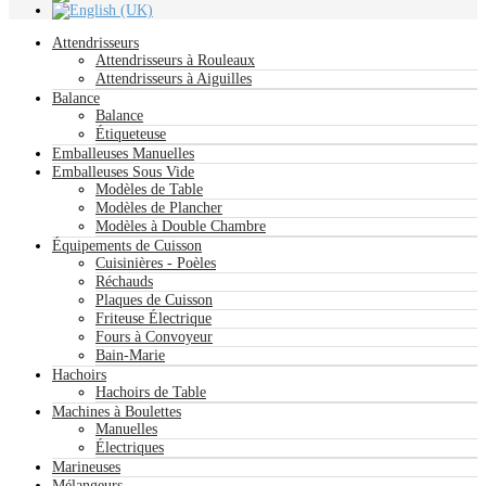
Attendrisseurs
Attendrisseurs à Rouleaux
Attendrisseurs à Aiguilles
Balance
Balance
Étiqueteuse
Emballeuses Manuelles
Emballeuses Sous Vide
Modèles de Table
Modèles de Plancher
Modèles à Double Chambre
Équipements de Cuisson
Cuisinières - Poèles
Réchauds
Plaques de Cuisson
Friteuse Électrique
Fours à Convoyeur
Bain-Marie
Hachoirs
Hachoirs de Table
Machines à Boulettes
Manuelles
Électriques
Marineuses
Mélangeurs