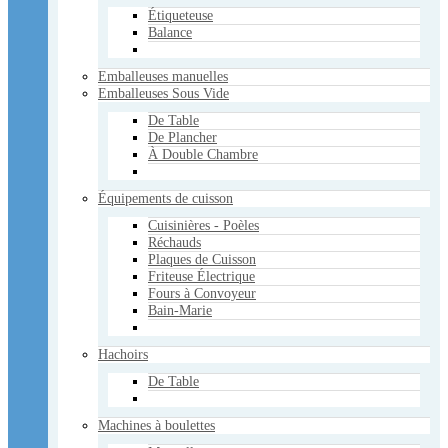
Étiqueteuse
Machines à boulettes
Balance
Manuelles
Électriques
Emballeuses manuelles
Marineuses
Emballeuses Sous Vide
Mélangeurs
Manuels
De Table
Électriques
De Plancher
À Double Chambre
Pâtisserie - Boulangerie
Poussoirs à saucisse
Équipements de cuisson
Verticaux
Horizontaux
Cuisinières - Poèles
Réchauds
Réchauds
Plaques de Cuisson
Sacs Sous Vide
Friteuse Électrique
3mil
Fours à Convoyeur
4mil
Bain-Marie
5mil
Scies
Hachoirs
Manuelles
À Ruban
De Table
Tables
Trancheurs
Machines à boulettes
Électriques