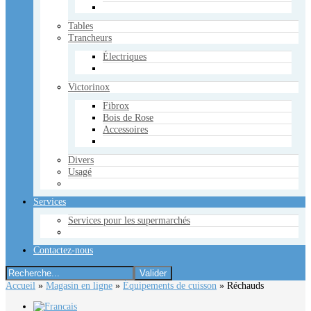
Tables
Trancheurs
Électriques
Victorinox
Fibrox
Bois de Rose
Accessoires
Divers
Usagé
Services
Services pour les supermarchés
Contactez-nous
Accueil
»
Magasin en ligne
»
Équipements de cuisson
»
Réchauds