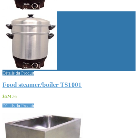
Détails du Produit
Food steamer/boiler TS1001
$624.36
Détails du Produit