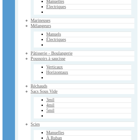
Manuelles
Électriques
Victorinox
Fibrox
Bois de Rose
Marineuses
Accessoires
Mélangeurs
Divers
Manuels
Usagé
Électriques
Services
Services pour les supermarchés
Pâtisserie - Boulangerie
Poussoirs à saucisse
Contactez-nous
Verticaux
Horizontaux
Panier Vide
Voir le panier
Réchauds
×
Sacs Sous Vide
Panier Vide
3mil
Votre panier
4mil
Panier Vide
5mil
Mon compte
Scies
Manuelles
À Ruban