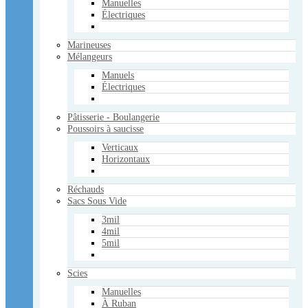
Manuelles
Électriques
Victorinox
Fibrox
Bois de Rose
Marineuses
Accessoires
Mélangeurs
Divers
Manuels
Usagé
Électriques
Services
Services pour les supermarchés
Pâtisserie - Boulangerie
Poussoirs à saucisse
Contactez-nous
Verticaux
Horizontaux
Panier Vide
Voir le panier
Réchauds
×
Sacs Sous Vide
Panier Vide
3mil
Votre panier
4mil
Panier Vide
5mil
Mon compte
Scies
Manuelles
À Ruban