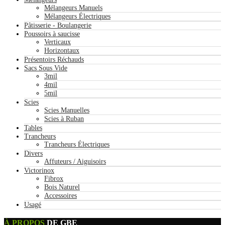
Mélangeurs Manuels
Mélangeurs Électriques
Pâtisserie - Boulangerie
Poussoirs à saucisse
Verticaux
Horizontaux
Présentoirs Réchauds
Sacs Sous Vide
3mil
4mil
5mil
Scies
Scies Manuelles
Scies à Ruban
Tables
Trancheurs
Trancheurs Électriques
Divers
Affuteurs / Aiguisoirs
Victorinox
Fibrox
Bois Naturel
Accessoires
Usagé
À PROPOS
DE GBE