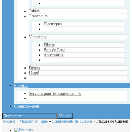
Tables
Trancheurs
Électriques
Victorinox
Fibrox
Bois de Rose
Accessoires
Divers
Usagé
Services
Services pour les supermarchés
Contactez-nous
Accueil
»
Magasin en ligne
»
Équipements de cuisson
»
Plaques de Cuisson