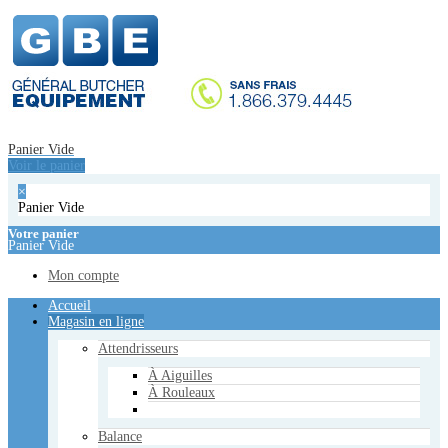
Accueil
Magasin en ligne
Attendrisseurs
À Aiguilles
À Rouleaux
Balance
Panier Vide
Étiqueteuse
Voir le panier
Balance
×
Emballeuses manuelles
Panier Vide
Emballeuses Sous Vide
De Table
Votre panier
Panier Vide
De Plancher
À Double Chambre
Mon compte
Équipements de cuisson
Accueil
Cuisinières - Poèles
Magasin en ligne
Réchauds
Plaques de Cuisson
Attendrisseurs
Friteuse Électrique
Fours à Convoyeur
À Aiguilles
Bain-Marie
À Rouleaux
Hachoirs
Balance
De Table