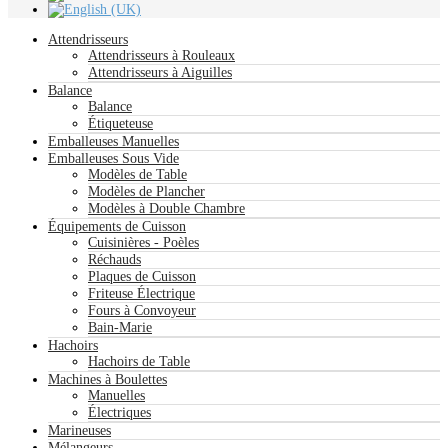
Attendrisseurs
Attendrisseurs à Rouleaux
Attendrisseurs à Aiguilles
Balance
Balance
Étiqueteuse
Emballeuses Manuelles
Emballeuses Sous Vide
Modèles de Table
Modèles de Plancher
Modèles à Double Chambre
Équipements de Cuisson
Cuisinières - Poèles
Réchauds
Plaques de Cuisson
Friteuse Électrique
Fours à Convoyeur
Bain-Marie
Hachoirs
Hachoirs de Table
Machines à Boulettes
Manuelles
Électriques
Marineuses
Mélangeurs