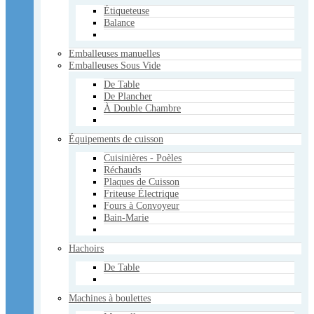
Étiqueteuse
Machines à boulettes
Balance
Manuelles
Électriques
Emballeuses manuelles
Marineuses
Emballeuses Sous Vide
Mélangeurs
Manuels
De Table
Électriques
De Plancher
À Double Chambre
Pâtisserie - Boulangerie
Poussoirs à saucisse
Équipements de cuisson
Verticaux
Horizontaux
Cuisinières - Poèles
Réchauds
Réchauds
Plaques de Cuisson
Sacs Sous Vide
Friteuse Électrique
3mil
Fours à Convoyeur
4mil
Bain-Marie
5mil
Scies
Hachoirs
Manuelles
À Ruban
De Table
Tables
Trancheurs
Machines à boulettes
Électriques