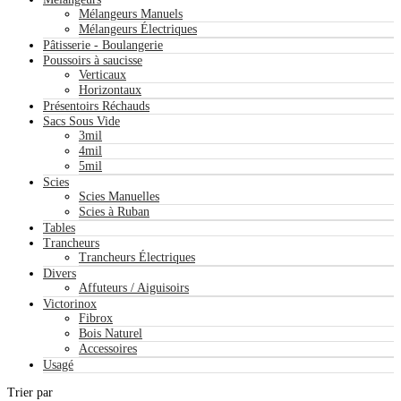
Mélangeurs Manuels
Mélangeurs Électriques
Pâtisserie - Boulangerie
Poussoirs à saucisse
Verticaux
Horizontaux
Présentoirs Réchauds
Sacs Sous Vide
3mil
4mil
5mil
Scies
Scies Manuelles
Scies à Ruban
Tables
Trancheurs
Trancheurs Électriques
Divers
Affuteurs / Aiguisoirs
Victorinox
Fibrox
Bois Naturel
Accessoires
Usagé
Trier par