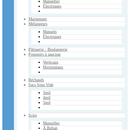
Manuelles
Électriques
Victorinox
Fibrox
Bois de Rose
Marineuses
Accessoires
Mélangeurs
Divers
Manuels
Usagé
Électriques
Services
Services pour les supermarchés
Pâtisserie - Boulangerie
Poussoirs à saucisse
Contactez-nous
Verticaux
Horizontaux
Panier Vide
Voir le panier
Réchauds
×
Sacs Sous Vide
Panier Vide
3mil
Votre panier
4mil
Panier Vide
5mil
Mon compte
Scies
Manuelles
À Ruban