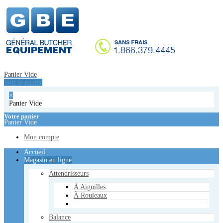
Accueil
Magasin en ligne
Attendrisseurs
À Aiguilles
À Rouleaux
Balance
Panier Vide
Étiqueteuse
Voir le panier
Balance
×
Emballeuses manuelles
Panier Vide
Emballeuses Sous Vide
De Table
Votre panier
Panier Vide
De Plancher
À Double Chambre
Mon compte
Équipements de cuisson
Accueil
Cuisinières - Poèles
Magasin en ligne
Réchauds
Plaques de Cuisson
Attendrisseurs
Friteuse Électrique
Fours à Convoyeur
À Aiguilles
Bain-Marie
À Rouleaux
Hachoirs
Balance
De Table