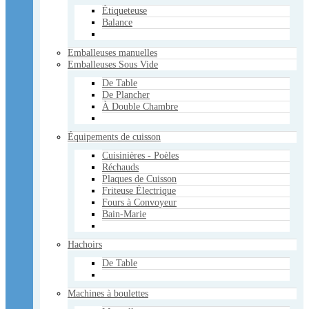
Étiqueteuse
Machines à boulettes
Balance
Manuelles
Électriques
Emballeuses manuelles
Marineuses
Emballeuses Sous Vide
Mélangeurs
Manuels
De Table
Électriques
De Plancher
À Double Chambre
Pâtisserie - Boulangerie
Poussoirs à saucisse
Équipements de cuisson
Verticaux
Horizontaux
Cuisinières - Poèles
Réchauds
Réchauds
Plaques de Cuisson
Sacs Sous Vide
Friteuse Électrique
3mil
Fours à Convoyeur
4mil
Bain-Marie
5mil
Scies
Hachoirs
Manuelles
À Ruban
De Table
Tables
Trancheurs
Machines à boulettes
Électriques