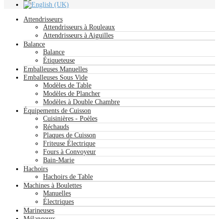
Attendrisseurs
Attendrisseurs à Rouleaux
Attendrisseurs à Aiguilles
Balance
Balance
Étiqueteuse
Emballeuses Manuelles
Emballeuses Sous Vide
Modèles de Table
Modèles de Plancher
Modèles à Double Chambre
Équipements de Cuisson
Cuisinières - Poèles
Réchauds
Plaques de Cuisson
Friteuse Électrique
Fours à Convoyeur
Bain-Marie
Hachoirs
Hachoirs de Table
Machines à Boulettes
Manuelles
Électriques
Marineuses
Mélangeurs