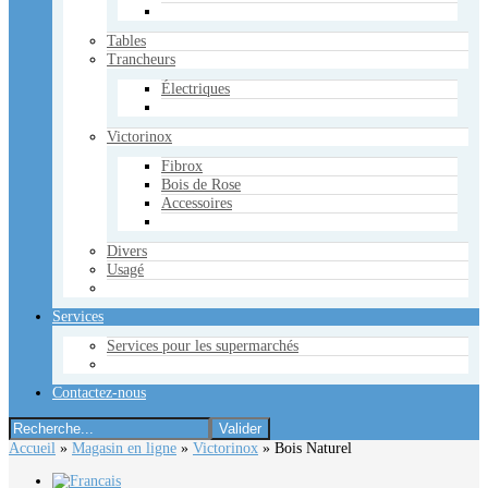
Tables
Trancheurs
Électriques
Victorinox
Fibrox
Bois de Rose
Accessoires
Divers
Usagé
Services
Services pour les supermarchés
Contactez-nous
Accueil
»
Magasin en ligne
»
Victorinox
»
Bois Naturel