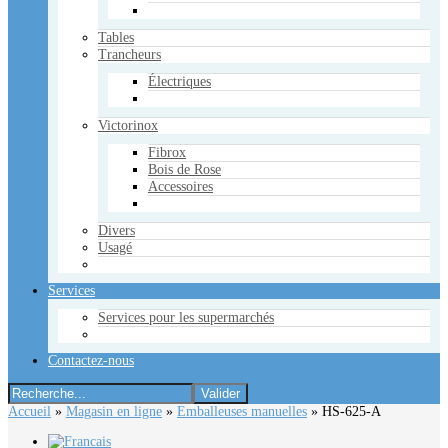
Tables
Trancheurs
Électriques
Victorinox
Fibrox
Bois de Rose
Accessoires
Divers
Usagé
Services
Services pour les supermarchés
Contactez-nous
Accueil
»
Magasin en ligne
»
Emballeuses manuelles
»
HS-625-A