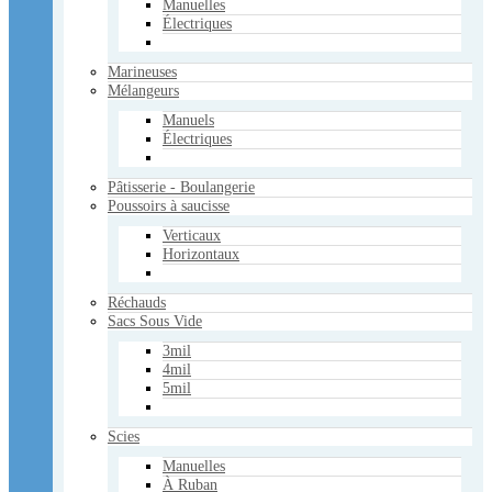
Manuelles
Électriques
Victorinox
Fibrox
Bois de Rose
Marineuses
Accessoires
Mélangeurs
Divers
Manuels
Usagé
Électriques
Services
Services pour les supermarchés
Pâtisserie - Boulangerie
Poussoirs à saucisse
Contactez-nous
Verticaux
Horizontaux
Panier Vide
Voir le panier
Réchauds
×
Sacs Sous Vide
Panier Vide
3mil
Votre panier
4mil
Panier Vide
5mil
Mon compte
Scies
Manuelles
À Ruban