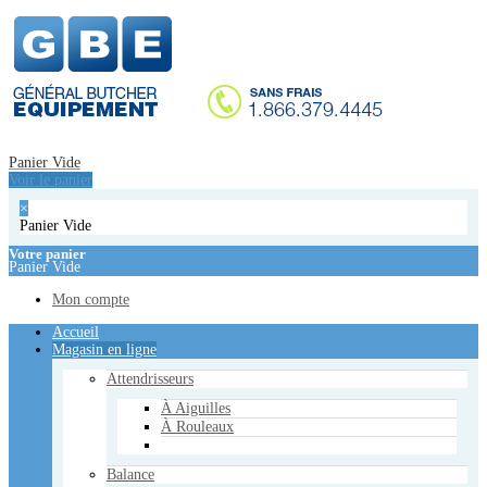
Accueil
Magasin en ligne
Attendrisseurs
À Aiguilles
À Rouleaux
Balance
Panier Vide
Étiqueteuse
Voir le panier
Balance
×
Emballeuses manuelles
Panier Vide
Emballeuses Sous Vide
De Table
Votre panier
Panier Vide
De Plancher
À Double Chambre
Mon compte
Équipements de cuisson
Accueil
Cuisinières - Poèles
Magasin en ligne
Réchauds
Plaques de Cuisson
Attendrisseurs
Friteuse Électrique
Fours à Convoyeur
À Aiguilles
Bain-Marie
À Rouleaux
Hachoirs
Balance
De Table