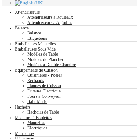
Attendrisseurs
Attendrisseurs à Rouleaux
Attendrisseurs à Aiguilles
Balance
Balance
Étiqueteuse
Emballeuses Manuelles
Emballeuses Sous Vide
Modèles de Table
Modèles de Plancher
Modèles à Double Chambre
Équipements de Cuisson
Cuisinières - Poèles
Réchauds
Plaques de Cuisson
Friteuse Électrique
Fours à Convoyeur
Bain-Marie
Hachoirs
Hachoirs de Table
Machines à Boulettes
Manuelles
Électriques
Marineuses
Mélangeurs