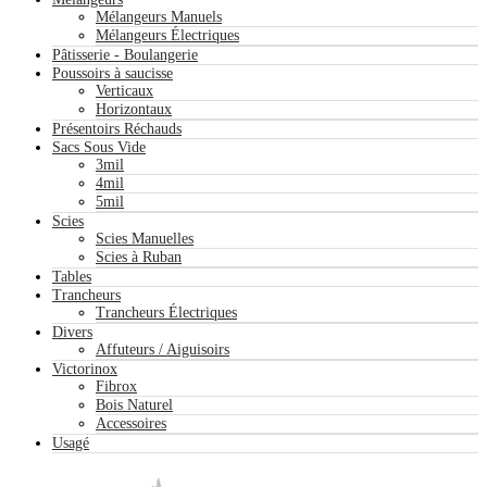
Mélangeurs Manuels
Mélangeurs Électriques
Pâtisserie - Boulangerie
Poussoirs à saucisse
Verticaux
Horizontaux
Présentoirs Réchauds
Sacs Sous Vide
3mil
4mil
5mil
Scies
Scies Manuelles
Scies à Ruban
Tables
Trancheurs
Trancheurs Électriques
Divers
Affuteurs / Aiguisoirs
Victorinox
Fibrox
Bois Naturel
Accessoires
Usagé