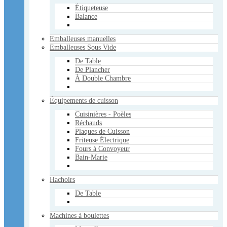
Étiqueteuse
Machines à boulettes
Balance
Manuelles
Électriques
Emballeuses manuelles
Marineuses
Emballeuses Sous Vide
Mélangeurs
Manuels
De Table
Électriques
De Plancher
À Double Chambre
Pâtisserie - Boulangerie
Poussoirs à saucisse
Équipements de cuisson
Verticaux
Horizontaux
Cuisinières - Poèles
Réchauds
Réchauds
Plaques de Cuisson
Sacs Sous Vide
Friteuse Électrique
3mil
Fours à Convoyeur
4mil
Bain-Marie
5mil
Scies
Hachoirs
Manuelles
À Ruban
De Table
Tables
Trancheurs
Machines à boulettes
Électriques