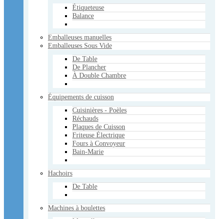
Étiqueteuse
Machines à boulettes
Balance
Manuelles
Électriques
Emballeuses manuelles
Marineuses
Emballeuses Sous Vide
Mélangeurs
Manuels
De Table
Électriques
De Plancher
À Double Chambre
Pâtisserie - Boulangerie
Poussoirs à saucisse
Équipements de cuisson
Verticaux
Horizontaux
Cuisinières - Poèles
Réchauds
Réchauds
Plaques de Cuisson
Sacs Sous Vide
Friteuse Électrique
3mil
Fours à Convoyeur
4mil
Bain-Marie
5mil
Scies
Hachoirs
Manuelles
À Ruban
De Table
Tables
Trancheurs
Machines à boulettes
Électriques