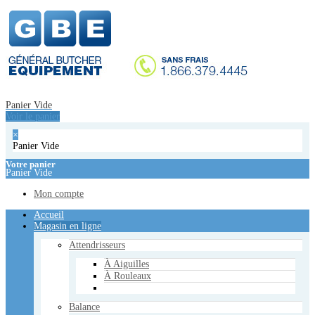
Accueil
Magasin en ligne
Attendrisseurs
À Aiguilles
À Rouleaux
Balance
Panier Vide
Étiqueteuse
Voir le panier
Balance
×
Emballeuses manuelles
Panier Vide
Emballeuses Sous Vide
De Table
Votre panier
Panier Vide
De Plancher
À Double Chambre
Mon compte
Équipements de cuisson
Accueil
Cuisinières - Poèles
Magasin en ligne
Réchauds
Plaques de Cuisson
Attendrisseurs
Friteuse Électrique
Fours à Convoyeur
À Aiguilles
Bain-Marie
À Rouleaux
Hachoirs
Balance
De Table