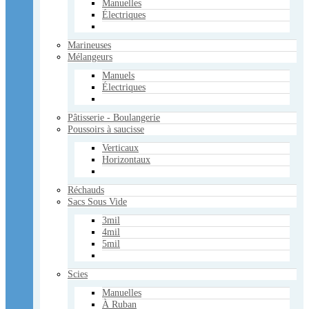
Manuelles
Électriques
Victorinox
Fibrox
Bois de Rose
Marineuses
Accessoires
Mélangeurs
Divers
Manuels
Usagé
Électriques
Services
Services pour les supermarchés
Pâtisserie - Boulangerie
Poussoirs à saucisse
Contactez-nous
Verticaux
Horizontaux
Panier Vide
Voir le panier
Réchauds
×
Sacs Sous Vide
Panier Vide
3mil
Votre panier
4mil
Panier Vide
5mil
Mon compte
Scies
Manuelles
À Ruban