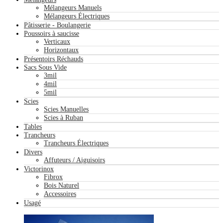
Mélangeurs Manuels
Mélangeurs Électriques
Pâtisserie - Boulangerie
Poussoirs à saucisse
Verticaux
Horizontaux
Présentoirs Réchauds
Sacs Sous Vide
3mil
4mil
5mil
Scies
Scies Manuelles
Scies à Ruban
Tables
Trancheurs
Trancheurs Électriques
Divers
Affuteurs / Aiguisoirs
Victorinox
Fibrox
Bois Naturel
Accessoires
Usagé