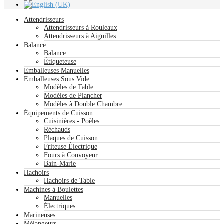
Attendrisseurs
Attendrisseurs à Rouleaux
Attendrisseurs à Aiguilles
Balance
Balance
Étiqueteuse
Emballeuses Manuelles
Emballeuses Sous Vide
Modèles de Table
Modèles de Plancher
Modèles à Double Chambre
Équipements de Cuisson
Cuisinières - Poèles
Réchauds
Plaques de Cuisson
Friteuse Électrique
Fours à Convoyeur
Bain-Marie
Hachoirs
Hachoirs de Table
Machines à Boulettes
Manuelles
Électriques
Marineuses
Mélangeurs