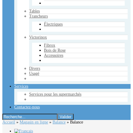
Tables
Trancheurs
Électriques
Victorinox
Fibrox
Bois de Rose
Accessoires
Divers
Usagé
Services
Services pour les supermarchés
Contactez-nous
Accueil
»
Magasin en ligne
»
Balance
»
Balance